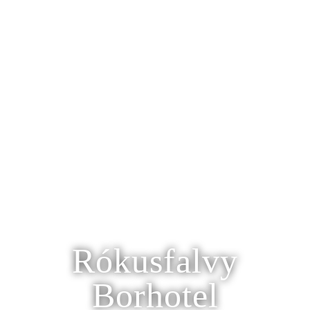
Rókusfalvy
Borhotel