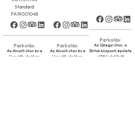
Standard:
PA19001048
Parkolás:
Parkolás:
Parkolás:
Az Újhegyi úton, a
Az Alcsúti úton és a
Az Alcsúti úton és a
Birtok központi épülete
Horváth utcában
Horváth utcában
előtt kialakított
kialakított parkolóink
kialakított parkolóink
parkolóink
térítésmentesen
térítésmentesen
térítésmentesen
használhatóak.
használhatóak.
használhatóak.