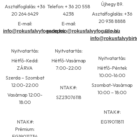
Újhegy 89.
Asztalfoglalás: +36
Telefon: + 36 20 558
20 264 6429
4238
Asztalfoglalás: +36
20 938 8888
E-mail:
E-mail:
E-mail:
info@rokusfalvyfogado.hu
recepcio@rokusfalvyfogado.hu
info@rokusfalvybir
Nyitvatartás:
Nyitvatartás:
Nyitvatartás:
Hétfő-Kedd:
Hétfő-Vasárnap
ZÁRVA
7:00-22:00
Hétfő-Péntek
10:00-16:00
Szerda – Szombat
12:00-22:00
Szombat-Vasárnap
NTAK#:
10:00 – 18:00
Vasárnap 12:00-
SZ23076118
18:00
NTAK#:
NTAK#:
EG19011811
Prémium:
EG19011734