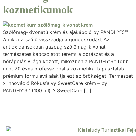
kozmetikumok
Szőlőmag-kivonatú krém és ajakápoló by PANDHY’S™
Amikor a szőlő visszaadja a gondoskodást Az
antioxidánsokban gazdag szőlőmag-kivonat
természetes kapcsolatot teremt a borászat és a
bőrápolás világa között, miközben a PANDHY’S™ több
mint 20 éves professzionális kozmetikai tapasztalata
prémium formulává alakítja ezt az örökséget. Természet
x innováció Rókusfalvy SweetCare krém – by
PANDHY’S™ (100 ml) A SweetCare […]