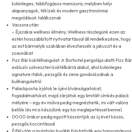
különleges, többfogásos menüsora, melyben helyi
alapanyagok, téli ízek és modern gasztronómiai
megoldások találkoznak
Vacsora után:
– Éjszakai wellness élmény: Wellness részlegünk ezen az
estén hosszabbított nyitvatartással áll rendelkezésre, hogy
az est bármelyik szakában élvezhessék a jakuzzit és a
szaunákat
Fizz Bár koktélhangulat: A Borhotel pergolája alatti Fizz Bár
exkluzív szilveszteri koktélbárrá alakul, ahol különleges
signature italok, pezsgők és zene gondoskodnak a
bulihangulatról
Palackposta: írjátok le újévi kívánságaitokat,
fogadalmaitokat, majd zárjátok egy limitált címkés palack
mélyére – egy év múlva pedig megnézhetik, mi vált valóra
belőle (és mi is készülünk egy kis meglepetéssel benne)
00:00 órakor pedig együtt köszöntjük az új évet közös,
pezsgős koccintással
Éjfél után a mulatság tovább folytatódik egy hagyományos