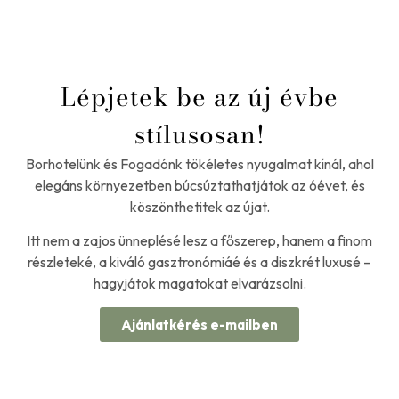
Lépjetek be az új évbe
stílusosan!
Borhotelünk és Fogadónk tökéletes nyugalmat kínál, ahol
elegáns környezetben búcsúztathatjátok az óévet, és
köszönthetitek az újat.
Itt nem a zajos ünneplésé lesz a főszerep, hanem a finom
részleteké, a kiváló gasztronómiáé és a diszkrét luxusé –
hagyjátok magatokat elvarázsolni.
Ajánlatkérés e-mailben