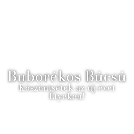
Buborékos Búcsú
Köszöntsétek az új évet
Etyeken!