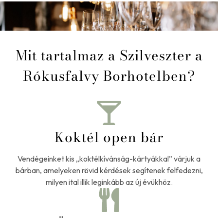
Mit tartalmaz a Szilveszter a
Rókusfalvy Borhotelben?
Koktél open bár
Vendégeinket kis „koktélkívánság-kártyákkal” várjuk a
bárban, amelyeken rövid kérdések segítenek felfedezni,
milyen ital illik leginkább az új évükhöz.