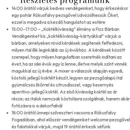
14:00 órától várjuk kedves vendégeinket, hogy érkezéskor
egy pohár Rókusfalvy pezsgővel üdvözölhessük Őket,
ezzel is megadva a kezdő hangulatot az estére
15:00–17:00 – „Koktélkívánság” élmény a Fizz Bárban
Vendégeinket kis „koktélkívánság-kártyákkal” várjuk a
bárban, amelyeken rövid kérdések segítenek felfedezni,
milyen ital illik leginkább az új évükhöz. A kérdések között
szerepel, hogy milyen hangulatban szeretnék indítani az
évet, ha az idei évük egy íz lenne, illetve melyik színt vinnék
magukkal az új évbe. A mixer a válaszok alapján egyedi,
kóstoló jellegű koktélt készít, legyen az pezsgőalapú ital
gyümölcsös likőrrel és citrusdísszel, vagy kesernyés
aperitivo-jellegű koktél. Az első kívánság koktél az ár
része; az italok nemcsak kóstolásra szolgálnak, hanem akár
fotózásra is a dekorfalnál
18:00 órától ünnepi szilveszteri vacsora a Rókusfalvy
Fogadóban, ahol először vendégeinket welcome pezsgővel
és falatokkal várjuk, majd 19 órától érkezik séfünk