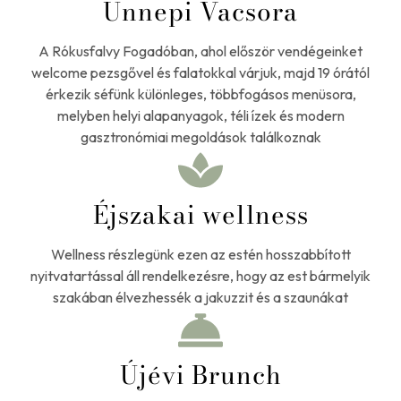
Ünnepi Vacsora
A Rókusfalvy Fogadóban, ahol először vendégeinket
welcome pezsgővel és falatokkal várjuk, majd 19 órától
érkezik séfünk különleges, többfogásos menüsora,
melyben helyi alapanyagok, téli ízek és modern
gasztronómiai megoldások találkoznak
Éjszakai wellness
Wellness részlegünk ezen az estén hosszabbított
nyitvatartással áll rendelkezésre, hogy az est bármelyik
szakában élvezhessék a jakuzzit és a szaunákat
Újévi Brunch